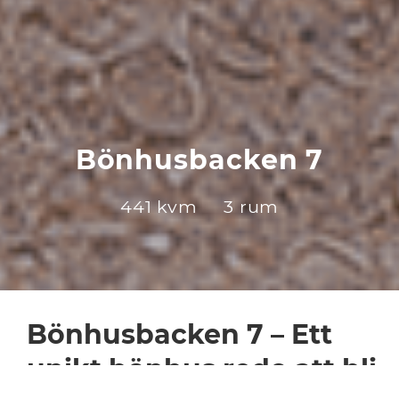
Bönhusbacken 7
441 kvm
3 rum
Bönhusbacken 7 – Ett
unikt bönhus redo att bli